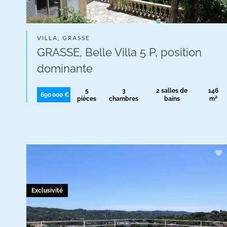
VILLA, GRASSE
GRASSE, Belle Villa 5 P, position
dominante
5
3
2 salles de
146
690 000 €
pièces
chambres
bains
m²
Exclusivité