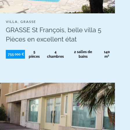
VILLA, GRASSE
GRASSE St François, belle villa 5
Pièces en excellent état
5
4
2 salles de
140
755 000 €
pièces
chambres
bains
m²