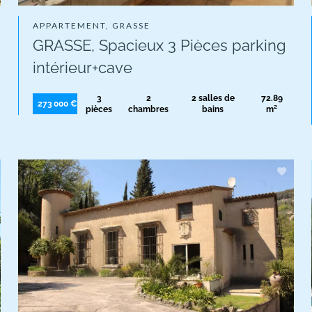
APPARTEMENT, GRASSE
GRASSE, Spacieux 3 Pièces parking
intérieur+cave
3
2
2 salles de
72.89
273 000 €
pièces
chambres
bains
m²