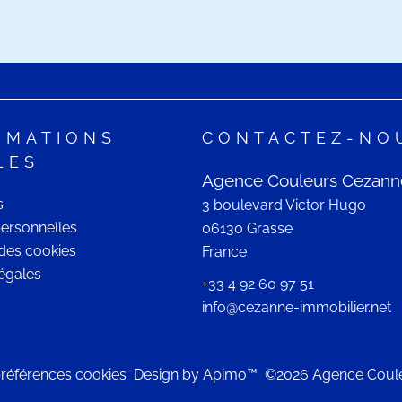
RMATIONS
CONTACTEZ-NO
LES
Agence Couleurs Cezann
s
3 boulevard Victor Hugo
ersonnelles
06130
Grasse
n des cookies
France
égales
+33 4 92 60 97 51
info@cezanne-immobilier.net
références cookies
Design by
Apimo™
©2026 Agence Coul