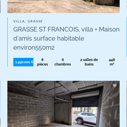
VILLA, GRASSE
GRASSE ST FRANCOIS, villa + Maison
d'amis surface habitable
environ550m2
8
6
2 salles de
448
1 490 000 €
pièces
chambres
bains
m²