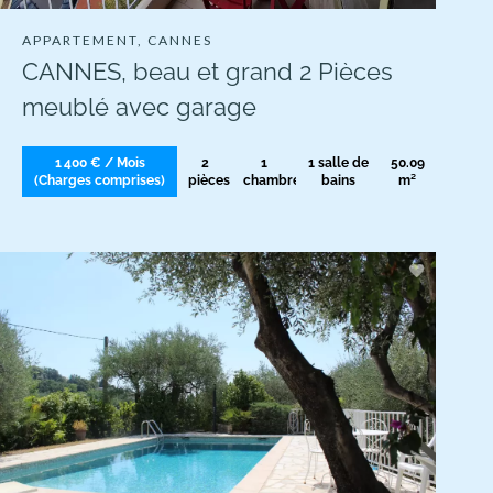
APPARTEMENT, CANNES
CANNES, beau et grand 2 Pièces
meublé avec garage
1 400 € / Mois
2
1
1 salle de
50.09
(Charges comprises)
pièces
chambre
bains
m²