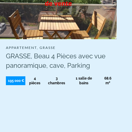
APPARTEMENT, GRASSE
GRASSE, Beau 4 Pièces avec vue
panoramique, cave, Parking
4
3
1 salle de
68.6
195 000 €
pièces
chambres
bains
m²