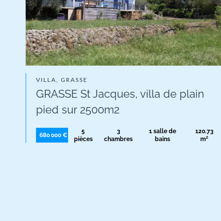
VILLA, GRASSE
GRASSE St Jacques, villa de plain
pied sur 2500m2
5
3
1 salle de
120.73
680 000 €
pièces
chambres
bains
m²