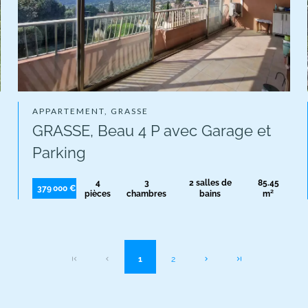
APPARTEMENT, GRASSE
GRASSE, Beau 4 P avec Garage et
Parking
4
3
2 salles de
85.45
379 000 €
pièces
chambres
bains
m²
1
2