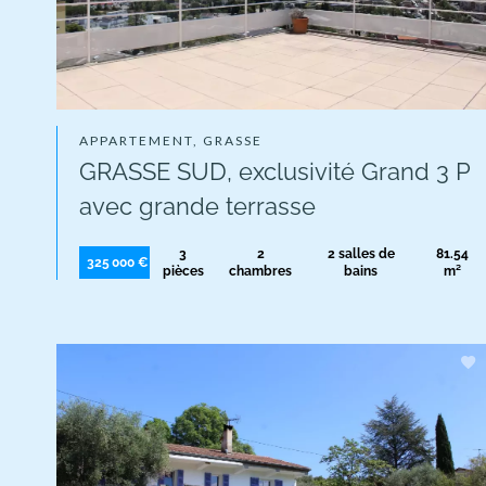
APPARTEMENT, GRASSE
GRASSE SUD, exclusivité Grand 3 P
avec grande terrasse
3
2
2 salles de
81.54
325 000 €
pièces
chambres
bains
m²