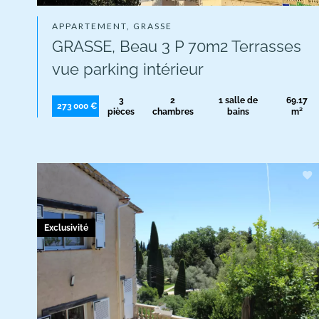
APPARTEMENT, GRASSE
GRASSE, Beau 3 P 70m2 Terrasses
vue parking intérieur
3
2
1 salle de
69.17
273 000 €
pièces
chambres
bains
m²
Exclusivité