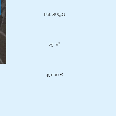
Réf. 2689.G
25 m²
45 000 €