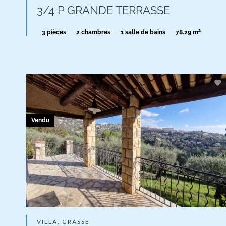
3/4 P GRANDE TERRASSE
3 pièces
2 chambres
1 salle de bains
78.29 m²
Vendu
VILLA, GRASSE