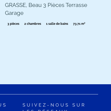
GRASSE, Beau 3 Pièces Terrasse
Garage
3 pièces
2 chambres
1 salle de bains
73.71 m²
US
SUIVEZ-NOUS SUR