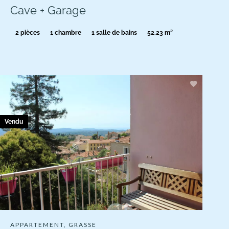
Cave + Garage
2 pièces
1 chambre
1 salle de bains
52.23 m²
Vendu
APPARTEMENT, GRASSE