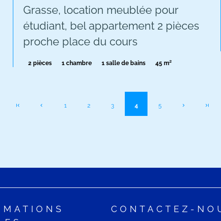
Grasse, location meublée pour
étudiant, bel appartement 2 pièces
proche place du cours
2 pièces
1 chambre
1 salle de bains
45 m²
1
2
3
4
5
RMATIONS
CONTACTEZ-NO