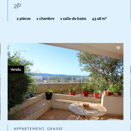
2P
2 pièces
1 chambre
1 salle de bains
43.08 m²
Vendu
APPARTEMENT, GRASSE