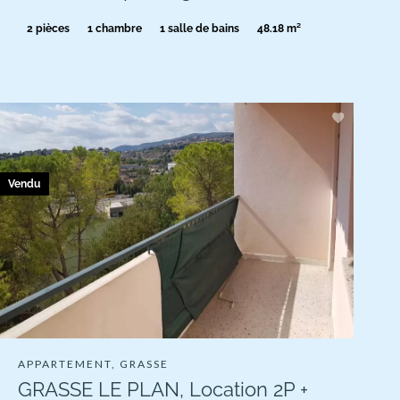
2 pièces
1 chambre
1 salle de bains
48.18 m²
Vendu
APPARTEMENT, GRASSE
GRASSE LE PLAN, Location 2P +