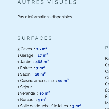
AUTRES VISUELS
Pas d'informations disponibles
SURFACES
3 Caves
26 m²
1 Garage
17 m²
B
1 Jardin
468 m²
Ce
1 Entrée
7 m²
C
1 Salon
28 m²
C
1 Cuisine américaine
10 m²
C
1 Séjour
Éc
1 Véranda
10 m²
Éc
1 Bureau
9 m²
M
1 Salle de douche / toilettes
3 m²