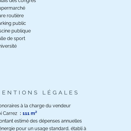
lais des congrès
upermarché
re routière
rking public
scine publique
lle de sport
iversité
MENTIONS LÉGALES
noraires à la charge du vendeur
i Carrez
111 m²
ntant estimé des dépenses annuelles
énergie pour un usage standard, établi à