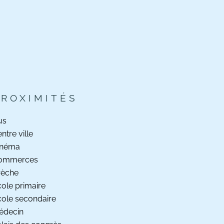
PROXIMITÉS
us
ntre ville
inéma
ommerces
rèche
ole primaire
ole secondaire
édecin