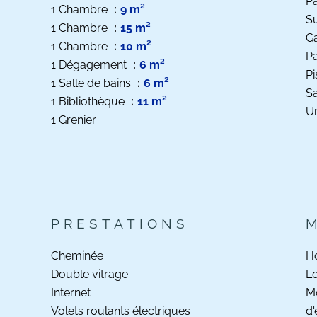
Pa
1 Chambre
9 m²
S
1 Chambre
15 m²
Ga
1 Chambre
10 m²
Pa
1 Dégagement
6 m²
Pi
1 Salle de bains
6 m²
Sa
1 Bibliothèque
11 m²
Un
1 Grenier
PRESTATIONS
Cheminée
Ho
Double vitrage
Lo
Internet
Mo
Volets roulants électriques
d'