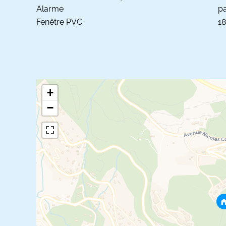
Alarme
pa
Fenêtre PVC
1
+
−