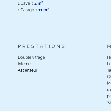
1 Cave
4 m²
1 Garage
11 m²
PRESTATIONS
Double vitrage
Ho
Internet
Lo
Ascenseur
Ta
C
Mo
d'
pa
7