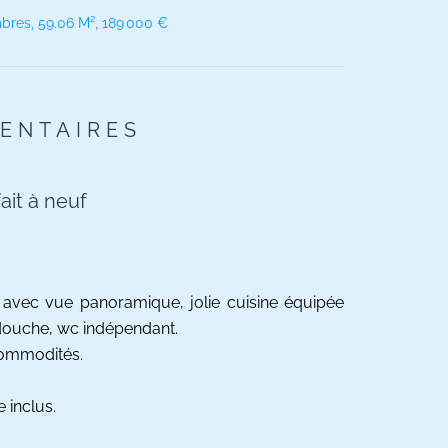
bres, 59.06 M², 189 000 €
ENTAIRES
it à neuf
 avec vue panoramique, jolie cuisine équipée
 douche, wc indépendant.
commodités.
 inclus.