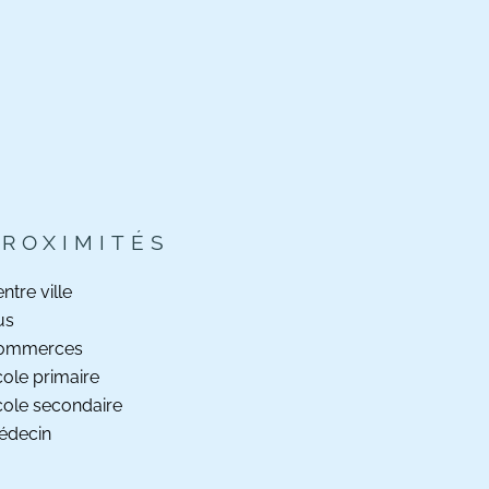
PROXIMITÉS
ntre ville
us
ommerces
ole primaire
ole secondaire
édecin