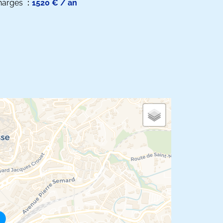
harges
1520 € / an