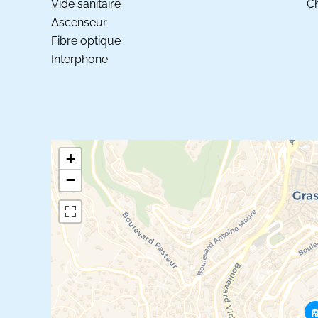
Vide sanitaire
C
Ascenseur
Fibre optique
Interphone
+
−