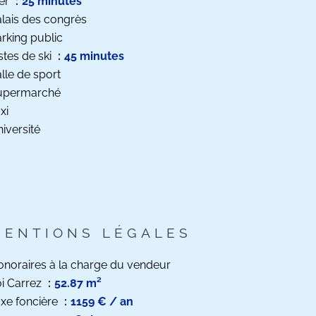
er
25 minutes
lais des congrès
rking public
stes de ski
45 minutes
lle de sport
upermarché
xi
iversité
MENTIONS LÉGALES
noraires à la charge du vendeur
i Carrez
52.87 m²
xe foncière
1159 € / an