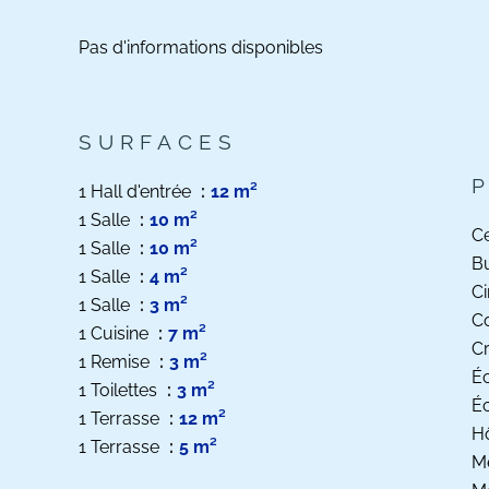
Pas d'informations disponibles
SURFACES
1 Hall d'entrée
12 m²
1 Salle
10 m²
Ce
1 Salle
10 m²
B
1 Salle
4 m²
C
1 Salle
3 m²
C
1 Cuisine
7 m²
C
1 Remise
3 m²
Éc
1 Toilettes
3 m²
Éc
1 Terrasse
12 m²
Hô
1 Terrasse
5 m²
M