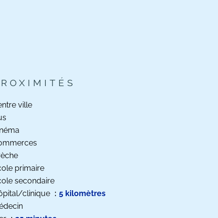
PROXIMITÉS
ntre ville
us
inéma
ommerces
rèche
ole primaire
ole secondaire
pital/clinique
5 kilomètres
édecin