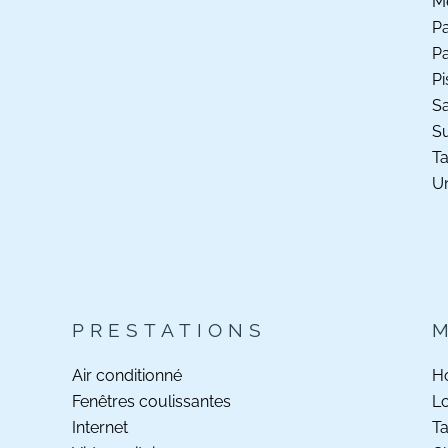
M
Pa
Pa
Pi
Sa
S
Ta
Un
PRESTATIONS
Air conditionné
Ho
Fenêtres coulissantes
Lo
Internet
Ta