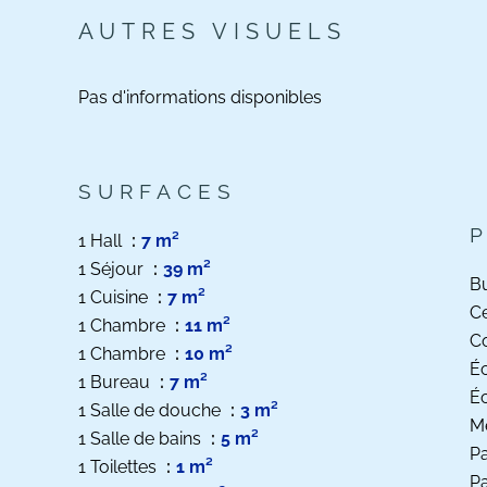
AUTRES VISUELS
Pas d'informations disponibles
SURFACES
1 Hall
7 m²
1 Séjour
39 m²
B
1 Cuisine
7 m²
Ce
1 Chambre
11 m²
C
1 Chambre
10 m²
Éc
1 Bureau
7 m²
Éc
1 Salle de douche
3 m²
M
1 Salle de bains
5 m²
Pa
1 Toilettes
1 m²
Pa