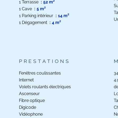
1 Terrasse
52 m²
S
1 Cave
5 m²
Ta
1 Parking intérieur
14 m²
Un
1 Dégagement
4 m²
PRESTATIONS
Fenêtres coulissantes
34
Internet
4.
Volets roulants électriques
de
Ascenseur
Lo
Fibre optique
Ta
Digicode
C
Vidéophone
No