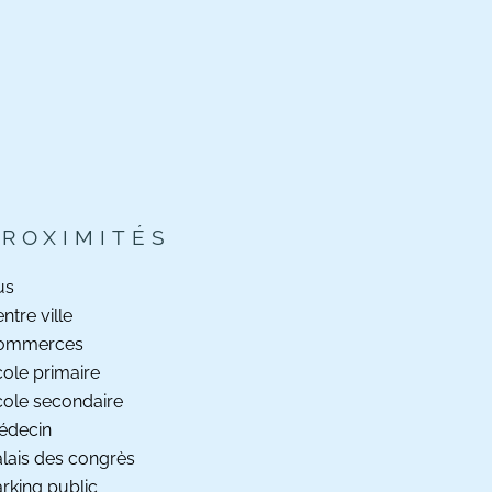
PROXIMITÉS
us
ntre ville
ommerces
ole primaire
ole secondaire
édecin
lais des congrès
rking public