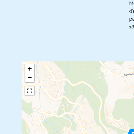
Mo
d'
pa
1
+
−